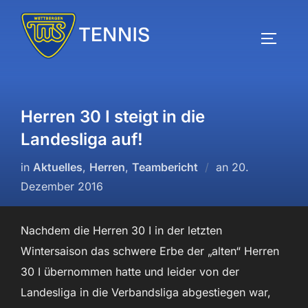
Zum
Inhalt
SEITEN
springen
Herren 30 I steigt in die
Landesliga auf!
Veröffentlicht
in
Aktuelles
,
Herren
,
Teambericht
an
20.
am
Dezember 2016
Nachdem die Herren 30 I in der letzten
Wintersaison das schwere Erbe der „alten“ Herren
30 I übernommen hatte und leider von der
Landesliga in die Verbandsliga abgestiegen war,