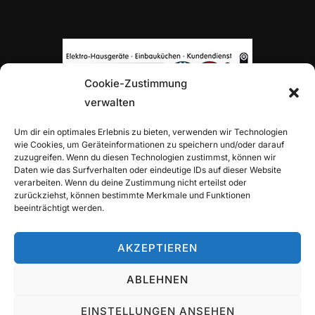
Cookie-Zustimmung
verwalten
TOP-PARTNER H. VON ROON
Um dir ein optimales Erlebnis zu bieten, verwenden wir Technologien
wie Cookies, um Geräteinformationen zu speichern und/oder darauf
zuzugreifen. Wenn du diesen Technologien zustimmst, können wir
Daten wie das Surfverhalten oder eindeutige IDs auf dieser Website
verarbeiten. Wenn du deine Zustimmung nicht erteilst oder
zurückziehst, können bestimmte Merkmale und Funktionen
beeinträchtigt werden.
TOP-PARTNER ALLIANZ-GENERALVERTRETUNG
ALEXANDER TRITZ
AKZEPTIEREN
ABLEHNEN
EINSTELLUNGEN ANSEHEN
Copyright © 2026 TuS Wettbergen Tennis