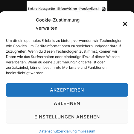
Cookie-Zustimmung
verwalten
TOP-PARTNER H. VON ROON
Um dir ein optimales Erlebnis zu bieten, verwenden wir Technologien
wie Cookies, um Geräteinformationen zu speichern und/oder darauf
zuzugreifen. Wenn du diesen Technologien zustimmst, können wir
Daten wie das Surfverhalten oder eindeutige IDs auf dieser Website
verarbeiten. Wenn du deine Zustimmung nicht erteilst oder
zurückziehst, können bestimmte Merkmale und Funktionen
beeinträchtigt werden.
TOP-PARTNER ALLIANZ-GENERALVERTRETUNG
ALEXANDER TRITZ
AKZEPTIEREN
ABLEHNEN
EINSTELLUNGEN ANSEHEN
Copyright © 2026 TuS Wettbergen Tennis
Inspiro Theme
von
WPZOOM
Datenschutzerklärung
Impressum