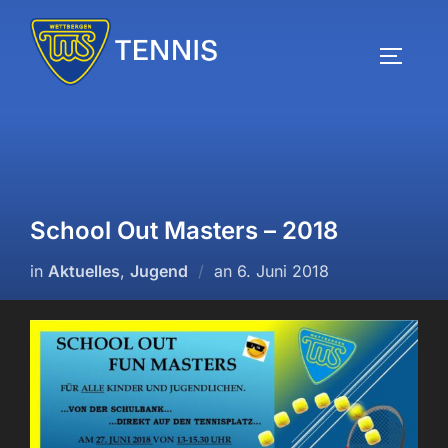
Zum
Inhalt
SEITEN
springen
School Out Masters – 2018
Veröffentlicht
in
Aktuelles
,
Jugend
an
6. Juni 2018
am