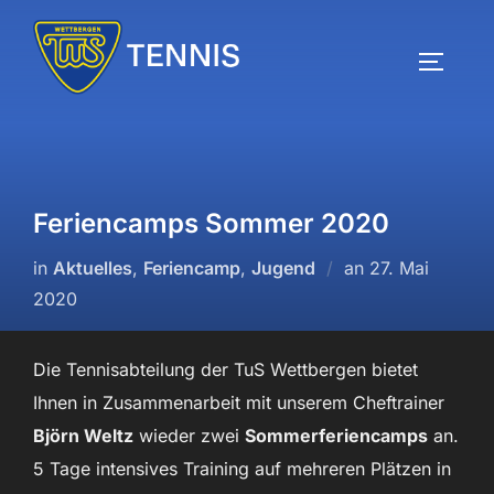
Zum
Inhalt
SEITEN
springen
Feriencamps Sommer 2020
Veröffentlicht
in
Aktuelles
,
Feriencamp
,
Jugend
an
27. Mai
am
2020
Die Tennisabteilung der TuS Wettbergen bietet
Ihnen in Zusammenarbeit mit unserem Cheftrainer
Björn Weltz
wieder zwei
Sommerferiencamps
an.
5 Tage intensives Training auf mehreren Plätzen in