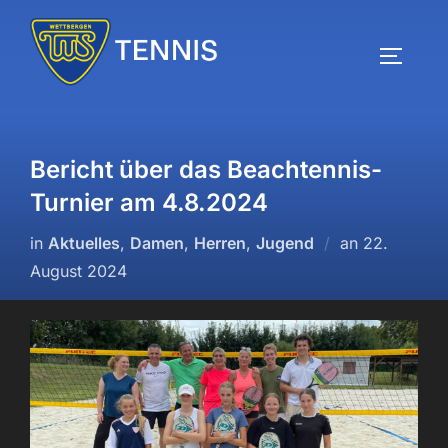
Zum
Inhalt
SEITEN
springen
Bericht über das Beachtennis-
Turnier am 4.8.2024
Veröffentlic
in
Aktuelles
,
Damen
,
Herren
,
Jugend
an
22.
am
August 2024