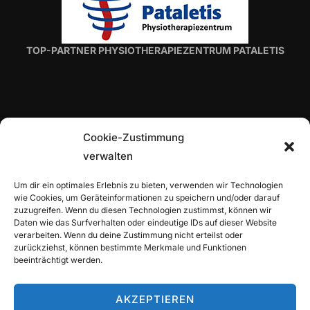
TOP-PARTNER H. VON ROON
Cookie-Zustimmung
verwalten
TOP-PARTNER ALLIANZ-GENERALVERTRETUNG
Um dir ein optimales Erlebnis zu bieten, verwenden wir Technologien
ALEXANDER TRITZ
wie Cookies, um Geräteinformationen zu speichern und/oder darauf
zuzugreifen. Wenn du diesen Technologien zustimmst, können wir
Daten wie das Surfverhalten oder eindeutige IDs auf dieser Website
verarbeiten. Wenn du deine Zustimmung nicht erteilst oder
zurückziehst, können bestimmte Merkmale und Funktionen
beeinträchtigt werden.
Copyright © 2026 TuS Wettbergen Tennis
Inspiro Theme
von
WPZOOM
AKZEPTIEREN