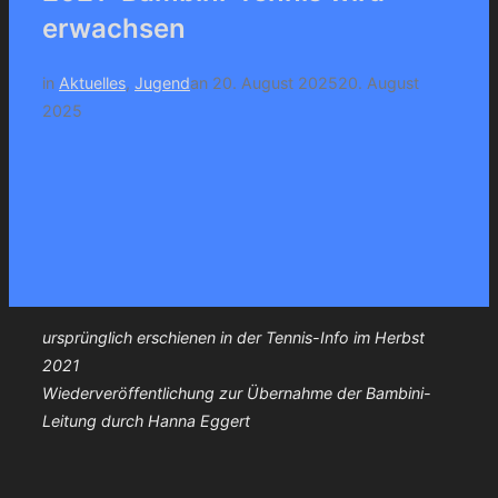
umschalten
erwachsen
Veröffentlicht
in
Aktuelles
,
Jugend
an
20. August 2025
20. August
am
2025
ursprünglich erschienen in der Tennis-Info im Herbst
2021
Wiederveröffentlichung zur Übernahme der Bambini-
Leitung durch Hanna Eggert