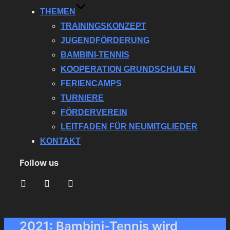
THEMEN
TRAININGSKONZEPT
JUGENDFÖRDERUNG
BAMBINI-TENNIS
KOOPERATION GRUNDSCHULEN
FERIENCAMPS
TURNIERE
FÖRDERVEREIN
LEITFADEN FÜR NEUMITGLIEDER
KONTAKT
Follow us
newspaper-
facebook
instagram
o
Seitenleiste
&
2021: Bambini-Tennis wird
Navigation