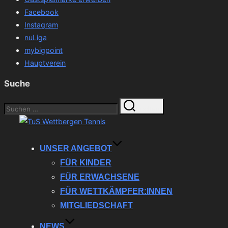
Facebook
Instagram
nuLiga
mybigpoint
Hauptverein
Suche
Suchen
Suchen
nach:
Zum
Inhalt
springen
UNSER ANGEBOT
FÜR KINDER
FÜR ERWACHSENE
FÜR WETTKÄMPFER:INNEN
MITGLIEDSCHAFT
NEWS