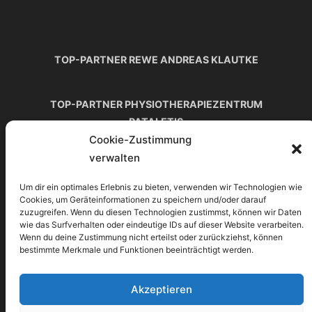
TOP-PARTNER REWE ANDREAS KLAUTKE
TOP-PARTNER PHYSIOTHERAPIEZENTRUM
PATALETIS
TOP-PARTNER H. VON ROON
Cookie-Zustimmung
verwalten
TOP-PARTNER ALLIANZ-GENERALVERTRETUNG
ALEXANDER TRITZ
Um dir ein optimales Erlebnis zu bieten, verwenden wir Technologien wie
Cookies, um Geräteinformationen zu speichern und/oder darauf
Copyright © 2026 TuS Wettbergen Tennis
Inspiro
zuzugreifen. Wenn du diesen Technologien zustimmst, können wir Daten
Theme
von
WPZOOM
wie das Surfverhalten oder eindeutige IDs auf dieser Website verarbeiten.
Wenn du deine Zustimmung nicht erteilst oder zurückziehst, können
Scroll
bestimmte Merkmale und Funktionen beeinträchtigt werden.
to
top
Akzeptieren