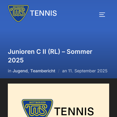
Zum
Inhalt
SEITEN
springen
Junioren C II (RL) – Sommer
2025
Veröffentlicht
in
Jugend
,
Teambericht
an
11. September 2025
am