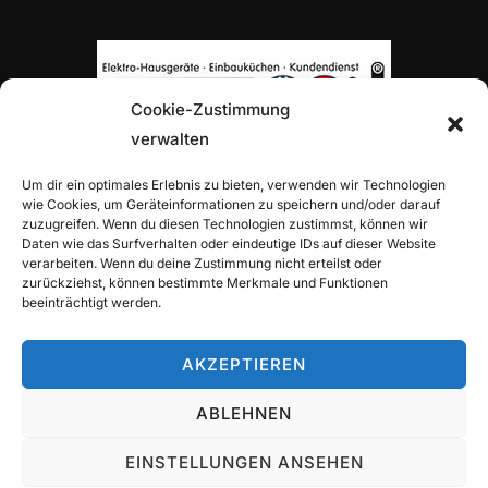
Cookie-Zustimmung
verwalten
TOP-PARTNER H. VON ROON
Um dir ein optimales Erlebnis zu bieten, verwenden wir Technologien
wie Cookies, um Geräteinformationen zu speichern und/oder darauf
zuzugreifen. Wenn du diesen Technologien zustimmst, können wir
Daten wie das Surfverhalten oder eindeutige IDs auf dieser Website
verarbeiten. Wenn du deine Zustimmung nicht erteilst oder
zurückziehst, können bestimmte Merkmale und Funktionen
beeinträchtigt werden.
TOP-PARTNER ALLIANZ-GENERALVERTRETUNG
ALEXANDER TRITZ
AKZEPTIEREN
ABLEHNEN
EINSTELLUNGEN ANSEHEN
Copyright © 2026 TuS Wettbergen Tennis