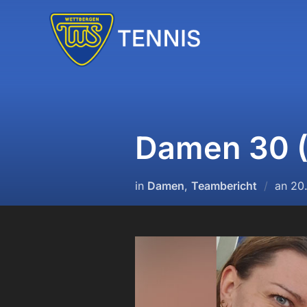
Zum
Inhalt
springen
Damen 30 (
Ver
in
Damen
,
Teambericht
an
20
am