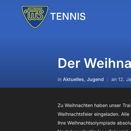
Zum
Inhalt
springen
Der Weihna
Veröff
in
Aktuelles
,
Jugend
an
12. J
am
Zu Weihnachten haben unser Tra
Weihnachtsfeier eingeladen. Alle
Ihre Weihnachtsolympiade absolv