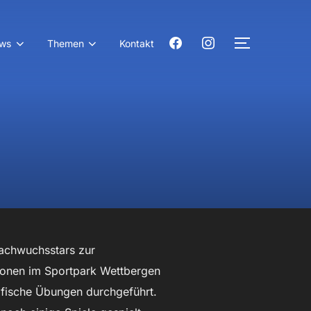
facebook
instagram
ws
Themen
Kontakt
SEITENLE
achwuchsstars zur
tionen im Sportpark Wettbergen
ifische Übungen durchgeführt.