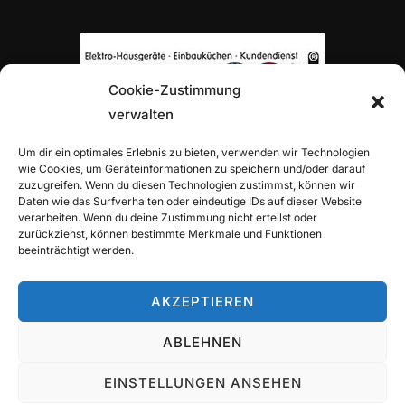
Cookie-Zustimmung
verwalten
TOP-PARTNER H. VON ROON
Um dir ein optimales Erlebnis zu bieten, verwenden wir Technologien
wie Cookies, um Geräteinformationen zu speichern und/oder darauf
zuzugreifen. Wenn du diesen Technologien zustimmst, können wir
Daten wie das Surfverhalten oder eindeutige IDs auf dieser Website
verarbeiten. Wenn du deine Zustimmung nicht erteilst oder
zurückziehst, können bestimmte Merkmale und Funktionen
beeinträchtigt werden.
TOP-PARTNER ALLIANZ-GENERALVERTRETUNG
ALEXANDER TRITZ
AKZEPTIEREN
ABLEHNEN
EINSTELLUNGEN ANSEHEN
Copyright © 2026 TuS Wettbergen Tennis