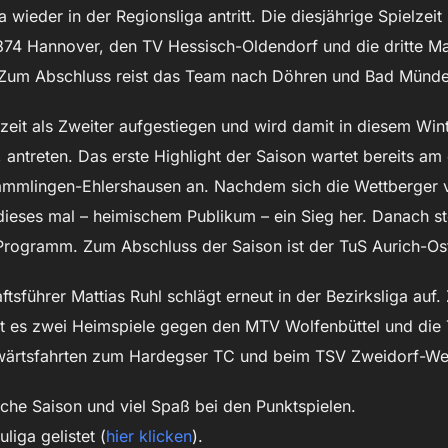
wieder in der Regionsliga antritt. Die diesjährige Spielzeit 
874 Hannover, den TV Hessisch-Oldendorf und die dritte M
Zum Abschluss reist das Team nach Döhren und Bad Münde
lzeit als Zweiter aufgestiegen und wird damit in diesem Wint
antreten. Das erste Highlight der Saison wartet bereits am 
Rammlingen-Ehlershausen an. Nachdem sich die Wettberger 
dieses mal – heimischem Publikum – ein Sieg her. Danach st
rogramm. Zum Abschluss der Saison ist der TuS Aurich-Ost
sführer Mattias Ruhl schlägt erneut in der Bezirksliga auf.
ibt es zwei Heimspiele gegen den MTV Wolfenbüttel und d
swärtsfahrten zum Hardegser TC und beim TSV Zweidorf-W
iche Saison und viel Spaß bei den Punktspielen.
liga gelistet (
hier klicken
).