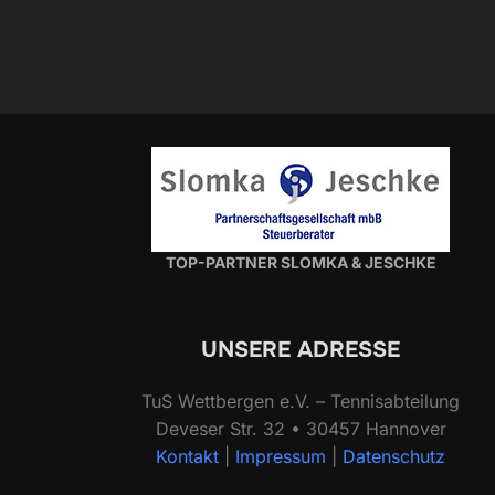
TOP-PARTNER SLOMKA & JESCHKE
UNSERE ADRESSE
TuS Wettbergen e.V. – Tennisabteilung
Deveser Str. 32 • 30457 Hannover
Kontakt
|
Impressum
|
Datenschutz