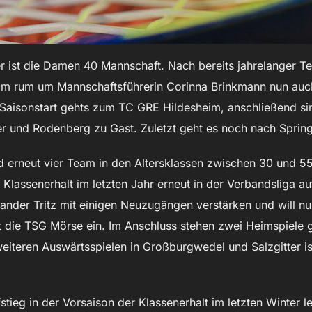
er ist die Damen 40 Mannschaft. Nach bereits jahrelanger T
am rum um Mannschaftsführerin Corinna Brinkmann nun auch
um Saisonstart gehts zum TC GRE Hildesheim, anschließend 
r und Rodenberg zu Gast. Zuletzt geht es noch nach Sprin
d erneut vier Team in den Altersklassen zwischen 30 und 5
Klassenerhalt im letzten Jahr erneut in der Verbandsliga au
nder Tritz mit einigen Neuzugängen verstärken und will nun
t die TSG Mörse ein. Im Anschluss stehen zwei Heimspiele 
eiteren Auswärtsspielen in Großburgwedel und Salzgitter i
tieg in der Vorsaison der Klassenerhalt im letzten Winter le