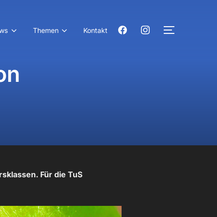
facebook
instagram
ws
Themen
Kontakt
SEITENLE
on
sklassen. Für die TuS