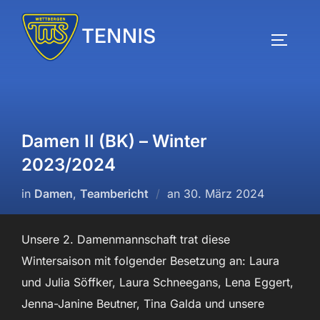
Zum
Inhalt
SEITEN
springen
Damen II (BK) – Winter
2023/2024
Veröffentlicht
in
Damen
,
Teambericht
an
30. März 2024
am
Unsere 2. Damenmannschaft trat diese
Wintersaison mit folgender Besetzung an: Laura
und Julia Söffker, Laura Schneegans, Lena Eggert,
Jenna-Janine Beutner, Tina Galda und unsere