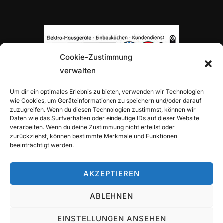
Cookie-Zustimmung
verwalten
TOP-PARTNER H. VON ROON
Um dir ein optimales Erlebnis zu bieten, verwenden wir Technologien
wie Cookies, um Geräteinformationen zu speichern und/oder darauf
zuzugreifen. Wenn du diesen Technologien zustimmst, können wir
Daten wie das Surfverhalten oder eindeutige IDs auf dieser Website
verarbeiten. Wenn du deine Zustimmung nicht erteilst oder
zurückziehst, können bestimmte Merkmale und Funktionen
beeinträchtigt werden.
TOP-PARTNER ALLIANZ-GENERALVERTRETUNG
ALEXANDER TRITZ
AKZEPTIEREN
ABLEHNEN
EINSTELLUNGEN ANSEHEN
Copyright © 2026 TuS Wettbergen Tennis