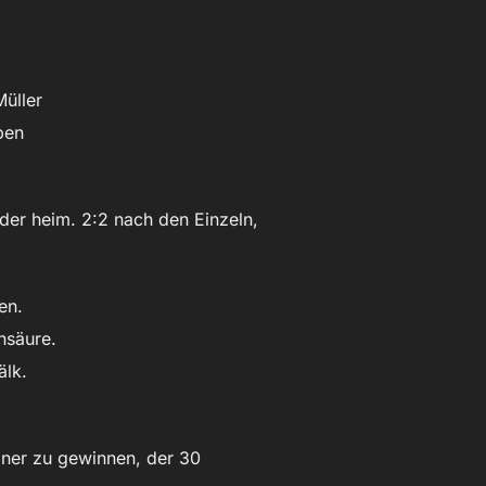
Müller
ben
der heim. 2:2 nach den Einzeln,
en.
nsäure.
älk.
gner zu gewinnen, der 30