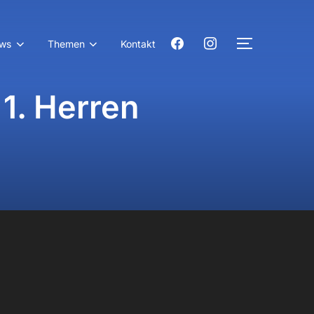
facebook
instagram
ws
Themen
Kontakt
SEITENLE
1. Herren