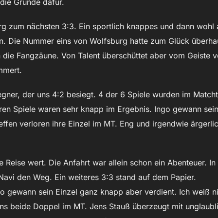
die Gründe dafür.
urg zum nächsten 3:3. Ein sportlich knappes und dann wohl
. Die Nummer eins von Wolfsburg hatte zum Glück überhaup
in die Fangzäune. Von Talent überschüttet aber vom Geiste v
mmert.
gner, der uns 4:2 besiegt. 4 der 6 Spiele wurden im Match
ren Spiele waren sehr knapp im Ergebnis. Ingo gewann sei
effen verloren ihre Einzel im MT. Eng und irgendwie ärgerli
e Reise wert. Die Anfahrt war allein schon ein Abenteuer. In
avi den Weg. Ein weiteres 3:3 stand auf dem Papier.
o gewann sein Einzel ganz knapp aber verdient. Ich weiß n
uns beide Doppel im MT. Jens Stauß überzeugt mit unglaubl