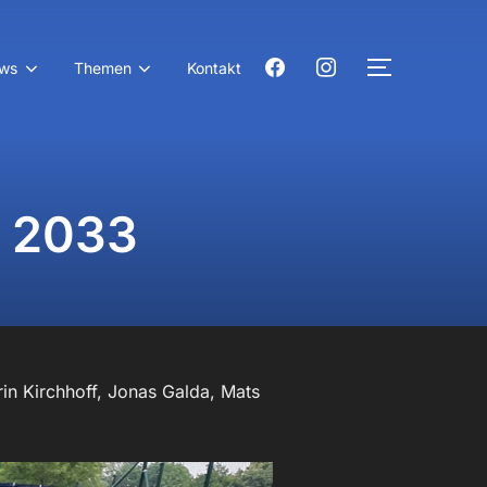
facebook
instagram
ws
Themen
Kontakt
SEITENLE
r 2033
rin Kirchhoff, Jonas Galda, Mats