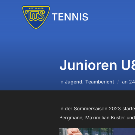
Zum
Inhalt
springen
Junioren U
Ve
in
Jugend
,
Teambericht
an
24
a
In der Sommersaison 2023 startet
Bergmann, Maximilian Küster und