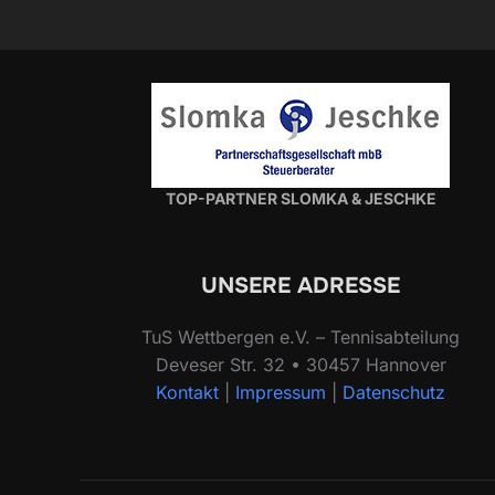
TOP-PARTNER SLOMKA & JESCHKE
UNSERE ADRESSE
TuS Wettbergen e.V. – Tennisabteilung
Deveser Str. 32 • 30457 Hannover
Kontakt
|
Impressum
|
Datenschutz