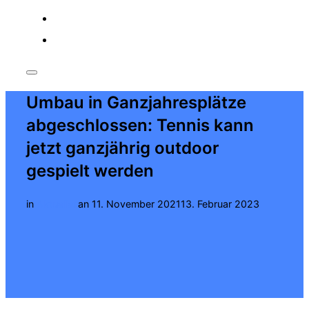
o
facebook
instagram
Seitenleiste
&
Umbau in Ganzjahresplätze
Navigation
umschalten
abgeschlossen: Tennis kann
jetzt ganzjährig outdoor
gespielt werden
Veröffentlicht
in
Aktuelles
an
11. November 2021
13. Februar 2023
am