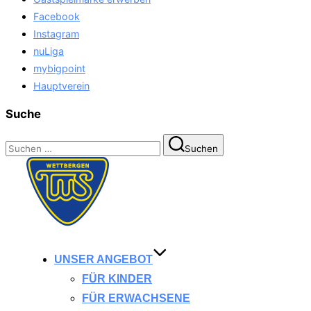
Facebook
Instagram
nuLiga
mybigpoint
Hauptverein
Suche
Suchen
Suchen
nach:
Zum
Inhalt
springen
UNSER ANGEBOT
FÜR KINDER
FÜR ERWACHSENE