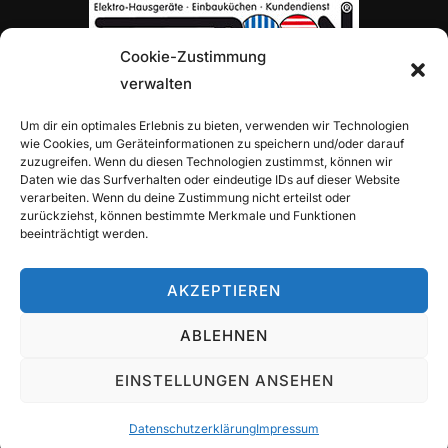
Cookie-Zustimmung
verwalten
TOP-PARTNER H. VON ROON
Um dir ein optimales Erlebnis zu bieten, verwenden wir Technologien
wie Cookies, um Geräteinformationen zu speichern und/oder darauf
zuzugreifen. Wenn du diesen Technologien zustimmst, können wir
Daten wie das Surfverhalten oder eindeutige IDs auf dieser Website
verarbeiten. Wenn du deine Zustimmung nicht erteilst oder
zurückziehst, können bestimmte Merkmale und Funktionen
beeinträchtigt werden.
TOP-PARTNER ALLIANZ-GENERALVERTRETUNG
ALEXANDER TRITZ
AKZEPTIEREN
ABLEHNEN
Copyright © 2026 TuS Wettbergen Tennis
EINSTELLUNGEN ANSEHEN
Inspiro Theme
von
WPZOOM
Datenschutzerklärung
Impressum