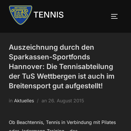
Zum
Inhalt
SEITEN
springen
Auszeichnung durch den
Sparkassen-Sportfonds
Hannover: Die Tennisabteilung
der TuS Wettbergen ist auch im
Breitensport gut aufgestellt!
Veröffentlicht
in
Aktuelles
an
26. August 2015
am
Ob Beachtennis, Tennis in Verbindung mit Pilates
oder Jedermann-Training – das