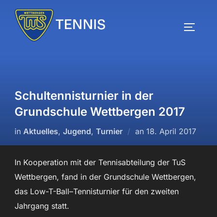
Zum
Inhalt
SEITEN
springen
Schultennisturnier in der
Grundschule Wettbergen 2017
Veröffentlicht
in
Aktuelles
,
Jugend
,
Turnier
an
18. April 2017
am
In Kooperation mit der Tennisabteilung der TuS
Wettbergen, fand in der Grundschule Wettbergen,
das Low-T-Ball–Tennisturnier für den zweiten
Jahrgang statt.